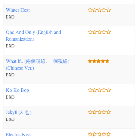
Winter Heat
EXO
One And Only (English and
Romanization)
EXO
What If.. (兩個視線, 一個視線)
(Chinese Ver.)
EXO
Ko Ko Bop
EXO
Jekyll (지킬)
EXO
Electric Kiss