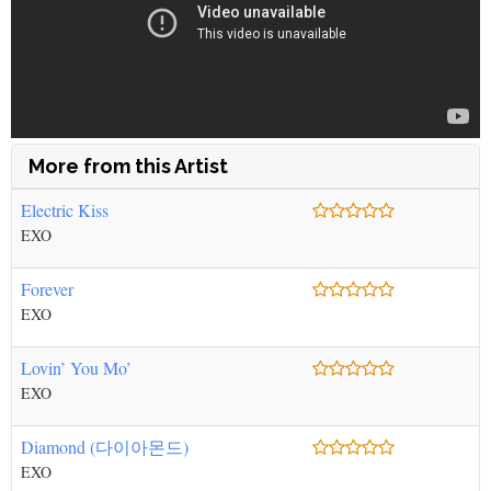
More from this Artist
Electric Kiss
EXO
Forever
EXO
Lovin’ You Mo’
EXO
Diamond (다이아몬드)
EXO