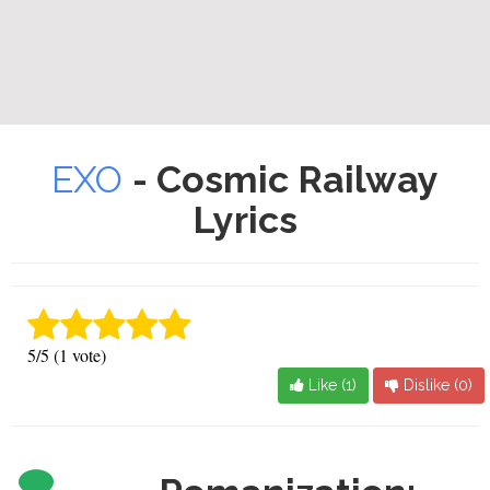
EXO
- Cosmic Railway
Lyrics
5/5 (1 vote)
Like (
1
)
Dislike (
0
)