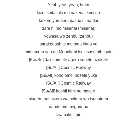
Yeah yeah yeah, hmm
kizu tsuita toki mo nakenai kimi ga
kokoro yuruseru basho ni naritai
dare ni mo misenai (misenai)
yowasa wo zenbu (zenbu)
sarakedashite mo mou iinda yo
mimamoru you na Moonlight tsukisasu hibi goto
[Kai/Se] dakishimete ageru subete azukete
[Su/All] Cosmic Railway
[Su/All] kono omoi nosete yuke
[Su/All] Cosmic Railway
[Su/All] itoshii kimi no moto e
miageru hoshizora wa bokura wo tsunaideru
nando mo meguriaou
Dramatic train