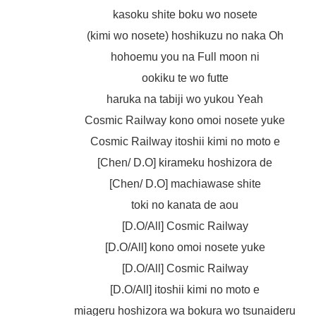
kasoku shite boku wo nosete
(kimi wo nosete) hoshikuzu no naka Oh
hohoemu you na Full moon ni
ookiku te wo futte
haruka na tabiji wo yukou Yeah
Cosmic Railway kono omoi nosete yuke
Cosmic Railway itoshii kimi no moto e
[Chen/ D.O] kirameku hoshizora de
[Chen/ D.O] machiawase shite
toki no kanata de aou
[D.O/All] Cosmic Railway
[D.O/All] kono omoi nosete yuke
[D.O/All] Cosmic Railway
[D.O/All] itoshii kimi no moto e
miageru hoshizora wa bokura wo tsunaideru