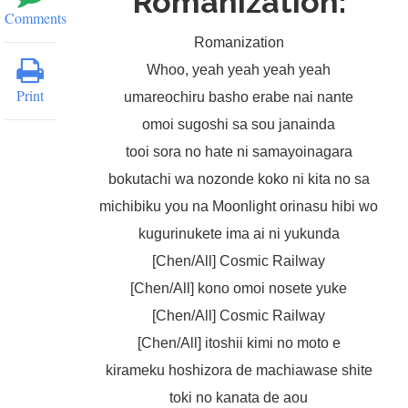
Romanization:
Comments
Romanization
Whoo, yeah yeah yeah yeah
Print
umareochiru basho erabe nai nante
omoi sugoshi sa sou janainda
tooi sora no hate ni samayoinagara
bokutachi wa nozonde koko ni kita no sa
michibiku you na Moonlight orinasu hibi wo
kugurinukete ima ai ni yukunda
[Chen/All] Cosmic Railway
[Chen/All] kono omoi nosete yuke
[Chen/All] Cosmic Railway
[Chen/All] itoshii kimi no moto e
kirameku hoshizora de machiawase shite
toki no kanata de aou