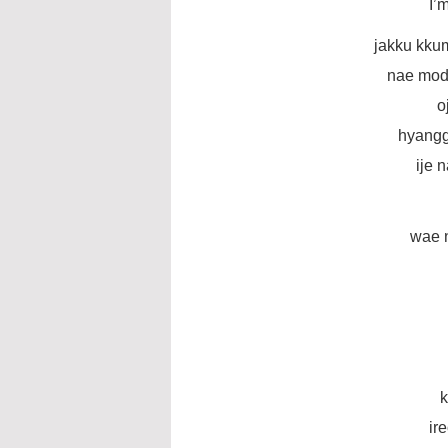
I’
jakku kku
nae mod
o
hyangg
ije 
wae n
ir