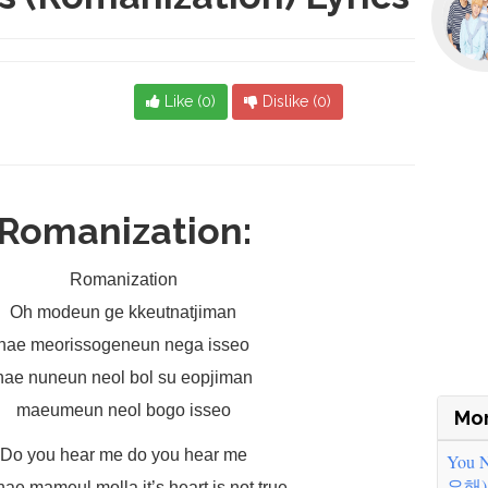
Like (
0
)
Dislike (
0
)
Romanization:
Romanization
Oh modeun ge kkeutnatjiman
nae meorissogeneun nega isseo
nae nuneun neol bol su eopjiman
maeumeun neol bogo isseo
Mor
Do you hear me do you hear me
You 
요해)
ae mameul molla it’s heart is not true