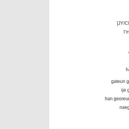
[JY/C
I’
h
gateun g
ije
han georeu
naeg