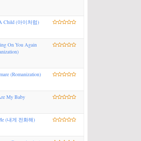
 A Child (아이처럼)
ing On You Again
nization)
mare (Romanization)
Are My Baby
 Me (내게 전화해)