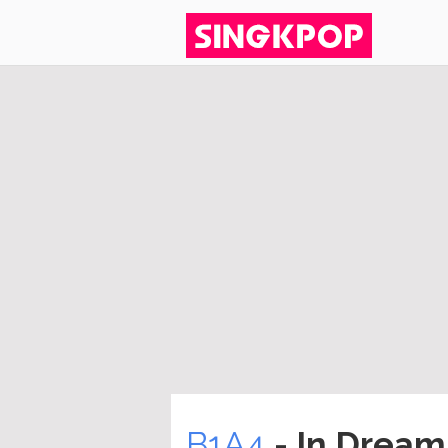
B1A4
- In Dream