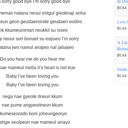
In Dr
m sorry good bye I’m sorry good bye
B1A4
meman natana neoui eolgul gieoknaji anha
Love 
eun geon geudaeroinde geudaen eodiro
B1A4
jik kkumeuroman neukkil su isseo
i neoui sori bonael su eopseo I’m sorry
A Lie
natana jwo nareul anajwo nal jabajwo
Roman
B1A4
Do you hear me do you hear me
ae mameul molla it’s heart is not true
Smile
B1A4
Baby I’ve been loving you
Baby I’ve been loving you
nega nae gyeote itneun kkum
nae pume angyeoitneun kkum
kkumeseorado boni joheungeoryo
eohge seulpeun nae mameul anayo