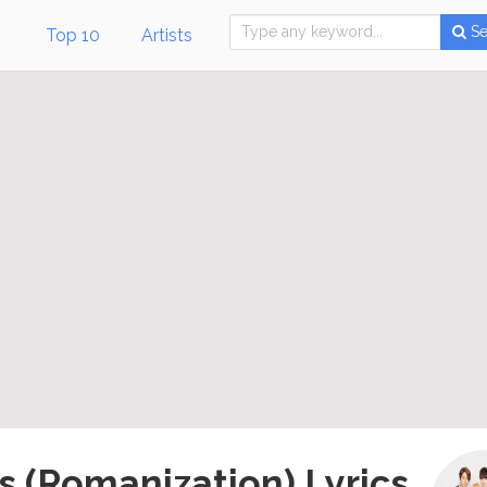
Se
Top 10
Artists
s (Romanization) Lyrics