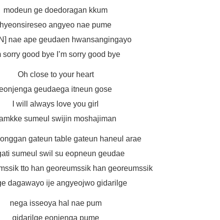
modeun ge doedoragan kkum
hyeonsireseo angyeo nae pume
N] nae ape geudaen hwansangingayo
m sorry good bye I’m sorry good bye
Oh close to your heart
eonjenga geudaega itneun gose
I will always love you girl
amkke sumeul swijin moshajiman
onggan gateun table gateun haneul arae
 gati sumeul swil su eopneun geudae
mssik tto han georeumssik han georeumssik
e dagawayo ije angyeojwo gidarilge
nega isseoya hal nae pum
gidarilge eonjenga pume