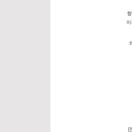
향
이
왜
[