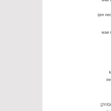
ijen ne
wae n
ir
[JY/G