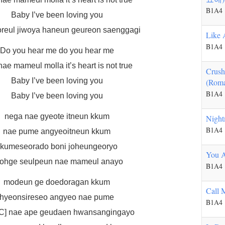
B1A4
Baby I’ve been loving you
oreul jiwoya haneun geureon saenggagi
Like
B1A4
Do you hear me do you hear me
ae mameul molla it’s heart is not true
Crush
Baby I’ve been loving you
(Roma
B1A4
Baby I’ve been loving you
nega nae gyeote itneun kkum
Night
B1A4
nae pume angyeoitneun kkum
kkumeseorado boni joheungeoryo
You 
eohge seulpeun nae mameul anayo
B1A4
modeun ge doedoragan kkum
Call
hyeonsireseo angyeo nae pume
B1A4
C] nae ape geudaen hwansangingayo