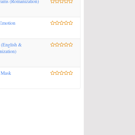
eams (Romanization)
Emotion
 (English &
ization)
 Mask