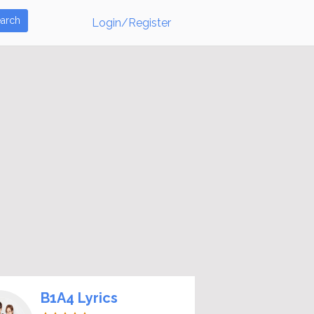
arch
Login/Register
B1A4 Lyrics