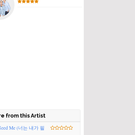
e from this Artist
Need Me (너는 내가 필