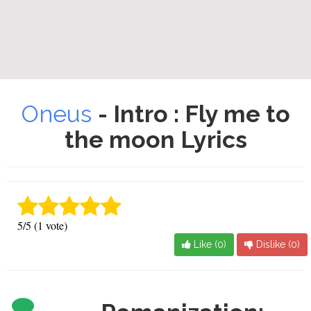
Oneus
- Intro : Fly me to
the moon Lyrics
5/5 (1 vote)
Like (
0
)
Dislike (
0
)