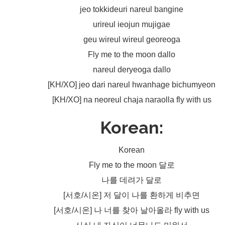
jeo tokkideuri nareul bangine
urireul ieojun mujigae
geu wireul wireul georeoga
Fly me to the moon dallo
nareul deryeoga dallo
[KH/XO] jeo dari nareul hwanhage bichumyeon
[KH/XO] na neoreul chaja naraolla fly with us
Korean:
Korean
Fly me to the moon 달로
나를 데려가 달로
[서호/시온] 저 달이 나를 환하게 비추면
[서호/시온] 나 너를 찾아 날아올라 fly with us