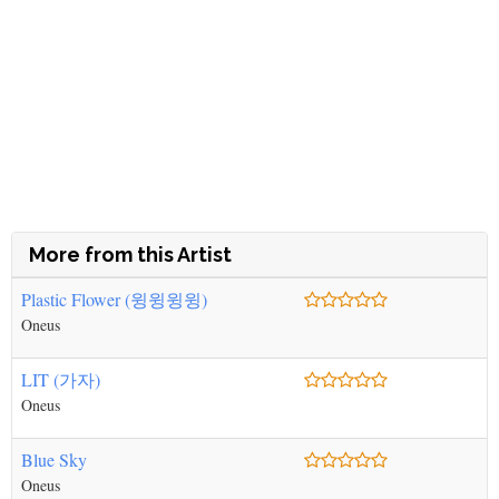
More from this Artist
Plastic Flower (윙윙윙윙)
Oneus
LIT (가자)
Oneus
Blue Sky
Oneus