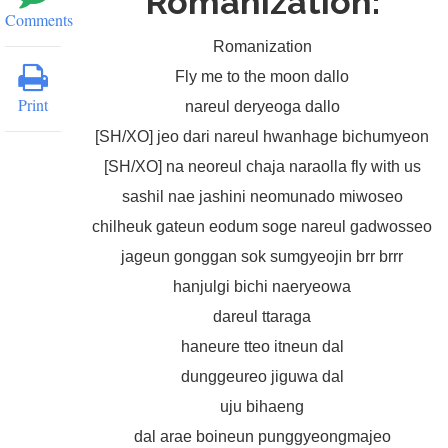
Romanization:
Comments
Romanization
Fly me to the moon dallo
Print
nareul deryeoga dallo
[SH/XO] jeo dari nareul hwanhage bichumyeon
[SH/XO] na neoreul chaja naraolla fly with us
sashil nae jashini neomunado miwoseo
chilheuk gateun eodum soge nareul gadwosseo
jageun gonggan sok sumgyeojin brr brrr
hanjulgi bichi naeryeowa
dareul ttaraga
haneure tteo itneun dal
dunggeureo jiguwa dal
uju bihaeng
dal arae boineun punggyeongmajeo